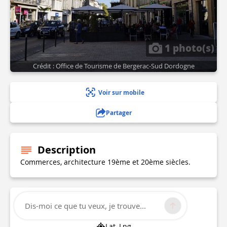
1 photo(s)
Crédit : Office de Tourisme de Bergerac-Sud Dordogne
Voir sur mobile
Partager
Description
Commerces, architecture 19ème et 20ème siècles.
Informations techniques
Dis-moi ce que tu veux, je trouve...
Lat, Lng