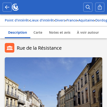
Point d'intérêt
›
Lieux d'intérêt
›
Divers
›
france
›
aquitaine
›
dordo
Description
Carte
Notes et avis
À voir autour
Rue de la Résistance