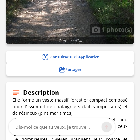
1 photo(s)
Crédit : cd24
Consulter sur l'application
Partager
Description
Elle forme un vaste massif forestier compact composé
pour l’essentiel de châtaigniers (taillis importants) et
de résineux (pins maritimes).
Elle s’étend sur un vaste plateau au relief peu
rigoureux, couvert de dépôts détriques siliceux
Dis-moi ce que tu veux, je trouve...
(graviers, sables ou argiles).
De nombreuses rivières prennent leur source et