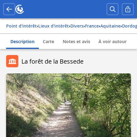
Point d'intérêt
›
Lieux d'intérêt
›
Divers
›
france
›
aquitaine
›
dordo
Description
Carte
Notes et avis
À voir autour
La forêt de la Bessede