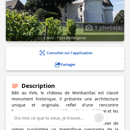
1 photo(s)
Crédit : Pays de Bergerac
Consulter sur l'application
Partager
Description
Bâti au XVIe, le château de Monbazillac est classé
monument historique. Il présente une architecture
unique et originale, reflet d'une rencontre
harmonieuse entre le modèle militaire médiéval et les
premières élégances de la renaissance.
Dis-moi ce que tu veux, je trouve...
Le château, situé au milieu d'une immense mer de
vignes surplombe un magnifique panorama de la