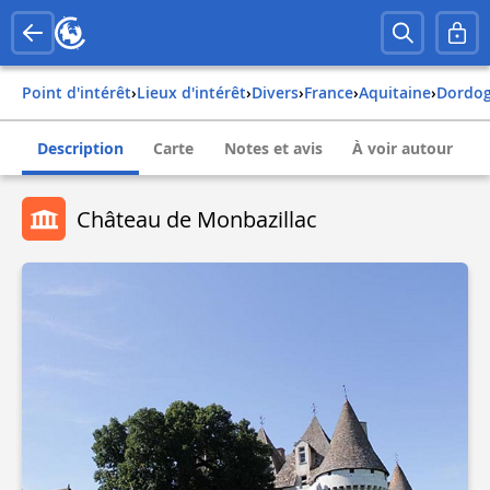
Point d'intérêt
›
Lieux d'intérêt
›
Divers
›
france
›
aquitaine
›
dordo
Description
Carte
Notes et avis
À voir autour
Château de Monbazillac