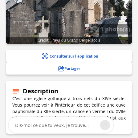
1 photo(s)
Crédit : Pays du Grand Bergeracois
Consulter sur l'application
Partager
Description
C'est une église gothique à trois nefs du XIVe siècle.
Vous pourrez voir à l'intérieur de cet édifice une cuve
baptismale du XIIe siècle, un calice en vermeil du XVIIe
siècle, une toile également du XVIIe et un christ aux
outrages du XIXe siècle.
Dis-moi ce que tu veux, je trouve...