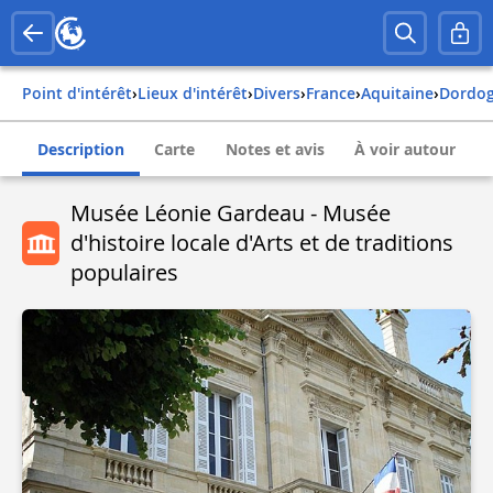
Point d'intérêt
›
Lieux d'intérêt
›
Divers
›
france
›
aquitaine
›
dordo
Description
Carte
Notes et avis
À voir autour
Musée Léonie Gardeau - Musée
d'histoire locale d'Arts et de traditions
populaires