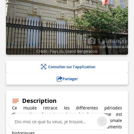
1 photo(s)
Crédit : Pays du Grand Bergeracois
Consulter sur l'application
Partager
Description
Ce musée retrace les différentes périodes
d'occupation humaine. La période romane est
magnifiquement représentée par le cuve baptismale
Dis-moi ce que tu veux, je trouve...
de Minzac, du XIIe siècle, classée par les monuments
historiques.