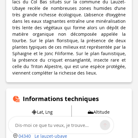
lacs du Col Bas situés sur la commune du Lauzet-
Ubaye recèle de nombreuses zones humides d’une
très grande richesse écologique. L’absence d’oxygène
dans les eaux stagnantes entraîne une minéralisation
très lente des végétaux qui forme alors un dépôt de
matière organique non décomposée appelée la
tourbe. Sur le plan floristique, la présence de deux
plantes typiques de ces milieux est représentée par la
Sphaigne et le Jonc Filiforme. Sur le plan faunistique,
la présence du criquet ensanglanté, insecte rare et
celle du Triton Alpestre, qui est une espèce protégée,
viennent compléter la richesse des lieux.
Informations techniques
Lat, Lng
Altitude
44.399804730726
2151 m
Dis-moi ce que tu veux, je trouve...
6.394702091713
04340
Le lauzet-ubaye