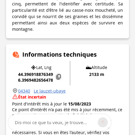
cinq, permettent de l'identifier avec certitude. Sa
particularité est d'être lié au casse-noix moucheté, un
corvidé qui se nourrit de ses graines et les dissémine
permettant ainsi aux deux espèces de survivre en
montagne.
Informations techniques
Lat, Lng
Altitude
44.396918876349
2133 m
6.3969482656478
04340
Le lauzet-ubaye
État incertain
Point d'intérêt mis à jour le
15/08/2023
Ce point d’intérêt n'a pas été mis à jour récemment, ce
qui pourrait compromettre la fiabilité de ces
informations. Nous vous recommandons de vous
Dis-moi ce que tu veux, je trouve...
renseigner et de prendre toutes les précautions
nécessaires. Si vous en êtes l'auteur, vérifiez vos