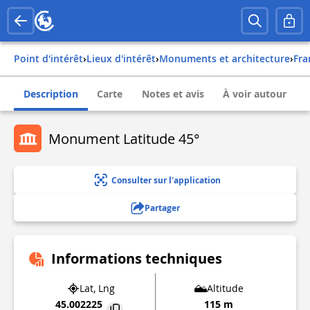
Point d'intérêt
›
Lieux d'intérêt
›
Monuments et architecture
›
fr
Description
Carte
Notes et avis
À voir autour
Monument Latitude 45°
Consulter sur l'application
Partager
Informations techniques
Lat, Lng
Altitude
45.002225
115 m