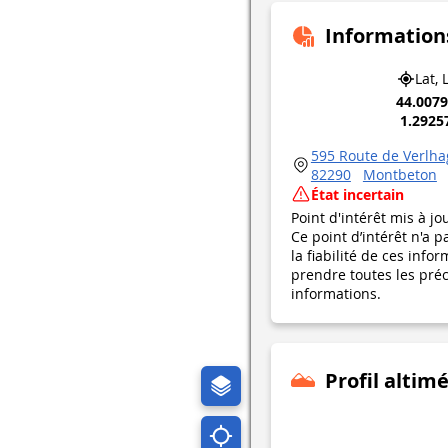
Information
Lat, 
44.007
1.2925
595 Route de Verlha
82290
Montbeton
État incertain
Point d'intérêt mis à jo
Ce point d’intérêt n'a 
la fiabilité de ces in
prendre toutes les préca
informations.
Profil altim