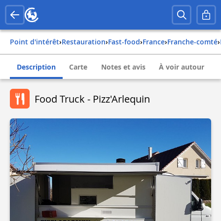
Point d'intérêt
›
Restauration
›
Fast-food
›
france
›
franche-comté
›
Description
Carte
Notes et avis
À voir autour
Food Truck - Pizz'Arlequin