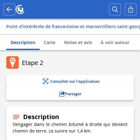
Point d'intérêt
›
ile de france
›
seine-et-marne
›
villiers-saint-geo
Description
Carte
Notes et avis
À voir autour
Etape 2
Consulter sur l'application
Partager
Description
S’engager dans le chemin bitumé à droite qui devient
chemin de terre. Le suivre sur 1,4 km.