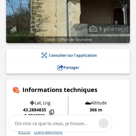
1 photo(s)
Crédit : Office de Tourisme
Consulter sur l'application
Partager
Informations techniques
Lat, Lng
Altitude
43.2884835
366 m
0.2912021
Dis-moi ce que tu veux, je trouve...
26 Chemin de la Chapelle
65220
Luby-Betmont