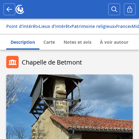
Point d'intérêt
›
Lieux d'intérêt
›
Patrimoine religieux
›
france
›
m
Description
Carte
Notes et avis
À voir autour
Chapelle de Betmont