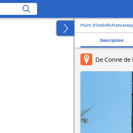
Point d'intérêt
›
france
›
aq
Description
De Conne de l