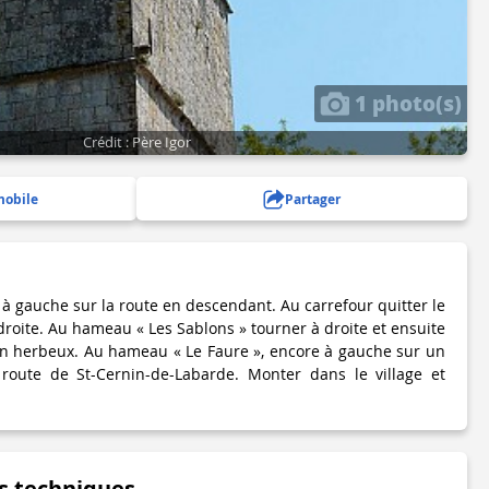
1 photo(s)
Crédit : Père Igor
mobile
Partager
r à gauche sur la route en descendant. Au carrefour quitter le
 droite. Au hameau « Les Sablons » tourner à droite et ensuite
n herbeux. Au hameau « Le Faure », encore à gauche sur un
 route de St-Cernin-de-Labarde. Monter dans le village et
s techniques