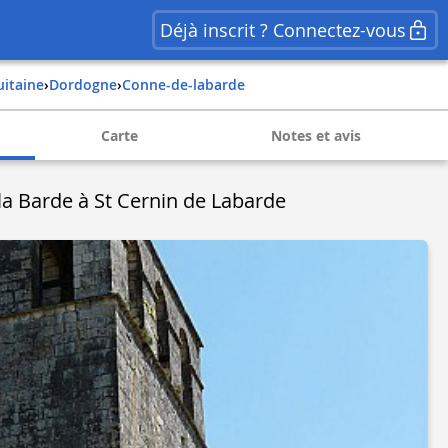
Déjà inscrit ? Connectez-vous
uitaine
›
dordogne
›
conne-de-labarde
Carte
Notes et avis
a Barde à St Cernin de Labarde