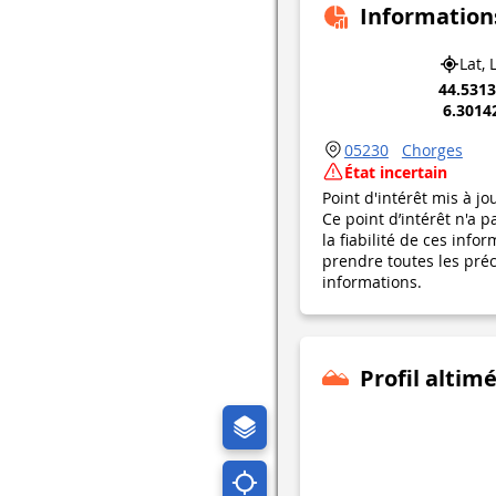
Information
Lat, 
44.531
6.3014
05230
Chorges
État incertain
Point d'intérêt mis à jo
Ce point d’intérêt n'a 
la fiabilité de ces in
prendre toutes les préca
informations.
Profil altim