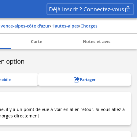
Déjà inscrit ? Connectez-vous
rovence-alpes-côte d'azur
›
hautes-alpes
›
chorges
Carte
Notes et avis
en option
mobile
Partager
, il y a un point de vue à voir en aller-retour. Si vous allez à
Chorges directement