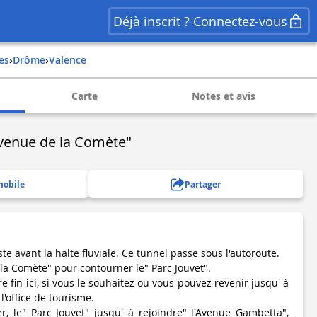
Déjà inscrit ? Connectez-vous
es
›
drôme
›
valence
Carte
Notes et avis
Avenue de la Comète"
mobile
Partager
te avant la halte fluviale. Ce tunnel passe sous l'autoroute.
la Comète" pour contourner le" Parc Jouvet".
e fin ici, si vous le souhaitez ou vous pouvez revenir jusqu' à
l'office de tourisme.
, le" Parc Jouvet" jusqu' à rejoindre" l'Avenue Gambetta",