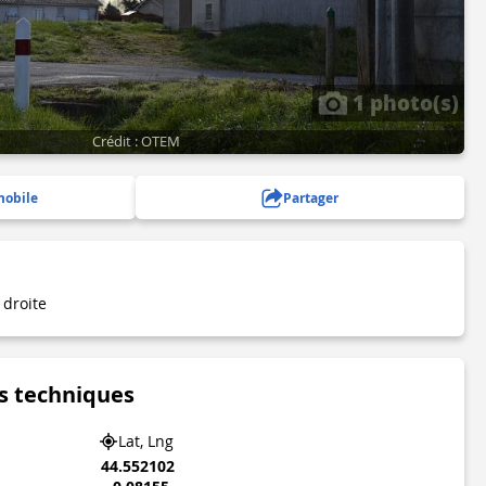
1 photo(s)
Crédit : OTEM
mobile
Partager
 droite
s techniques
Lat, Lng
44.552102