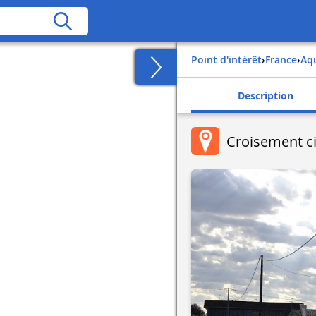
Point d'intérêt
›
france
›
aq
Description
Croisement c