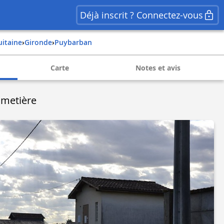
Déjà inscrit ? Connectez-vous
uitaine
›
gironde
›
puybarban
Carte
Notes et avis
imetière