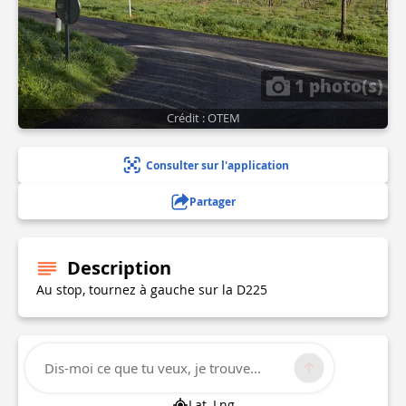
1 photo(s)
Crédit : OTEM
Consulter sur l'application
Partager
Description
Au stop, tournez à gauche sur la D225
Informations techniques
Dis-moi ce que tu veux, je trouve...
Lat, Lng