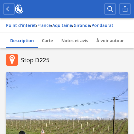
Point d'intérêt
›
france
›
aquitaine
›
gironde
›
pondaurat
Description
Carte
Notes et avis
À voir autour
Stop D225