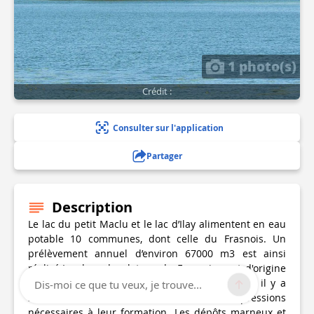
1 photo(s)
Crédit :
Consulter sur l'application
Partager
Description
Le lac du petit Maclu et le lac d’Ilay alimentent en eau
potable 10 communes, dont celle du Frasnois. Un
prélèvement annuel d’environ 67000 m3 est ainsi
réalisé.Les lacs du plateau du Frasnois sont d'origine
naturelle. Les glaciers qui recouvraient le Jura il y a
Dis-moi ce que tu veux, je trouve...
20000 ans ont «raboté» le sol et créé des dépressions
nécessaires à leur formation. Les dépôts marneux et