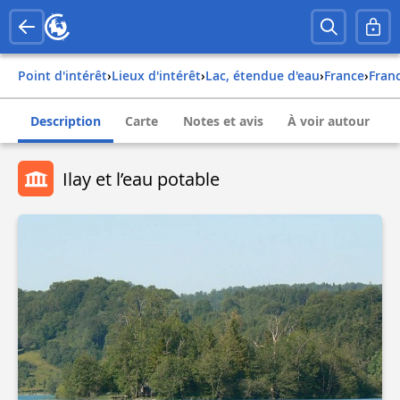
Point d'intérêt
›
Lieux d'intérêt
›
Lac, étendue d'eau
›
france
›
fra
Description
Carte
Notes et avis
À voir autour
Ilay et l’eau potable