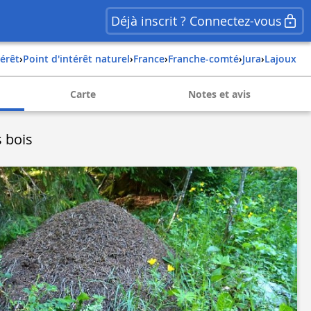
Déjà inscrit ? Connectez-vous
térêt
›
Point d'intérêt naturel
›
france
›
franche-comté
›
jura
›
lajoux
Carte
Notes et avis
 bois