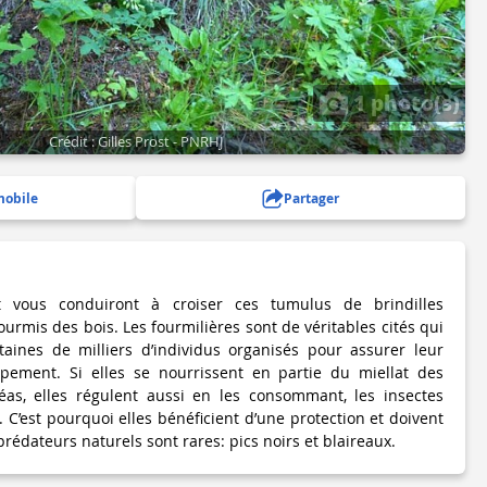
1 photo(s)
Crédit : Gilles Prost - PNRHJ
mobile
Partager
 vous conduiront à croiser ces tumulus de brindilles
ourmis des bois. Les fourmilières sont de véritables cités qui
taines de milliers d’individus organisés pour assurer leur
ppement. Si elles se nourrissent en partie du miellat des
éas, elles régulent aussi en les consommant, les insectes
. C’est pourquoi elles bénéficient d’une protection et doivent
prédateurs naturels sont rares: pics noirs et blaireaux.