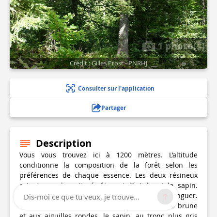
1 photo(s)
Crédit : Gilles Prost - PNRHJ
Consulter sur l'application
Partager
Description
Vous vous trouvez ici à 1200 mètres. L’altitude
conditionne la composition de la forêt selon les
préférences de chaque essence. Les deux résineux
principaux de cette forêt sont l’épicéa et le sapin.
Quelques petits trucs permettent de les distinguer.
Dis-moi ce que tu veux, je trouve...
Saurez-vous les reconnaître? L’épicéa à l’écorce brune
et aux aiguilles rondes, le sapin, au tronc plus gris