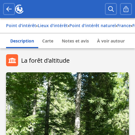
Point d'intérêt
›
Lieux d'intérêt
›
Point d'intérêt naturel
›
france
›
Description
Carte
Notes et avis
À voir autour
La forêt d'altitude