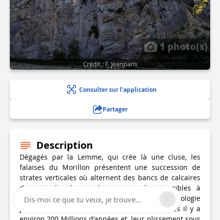
1 photo(s)
Crédit : F. Jeanparis
Consulter sur l'application
Partager
Description
Dégagés par la Lemme, qui crée là une cluse, les
falaises du Morillon présentent une succession de
strates verticales où alternent des bancs de calcaires
durs et des bancs de marnes plus sensibles à
l'érosion. L'ensemble offre une leçon de géologie
Dis-moi ce que tu veux, je trouve...
jurassienne : création de roches sédimentaires il y a
environ 200 Millions d'années et leur plissement sous