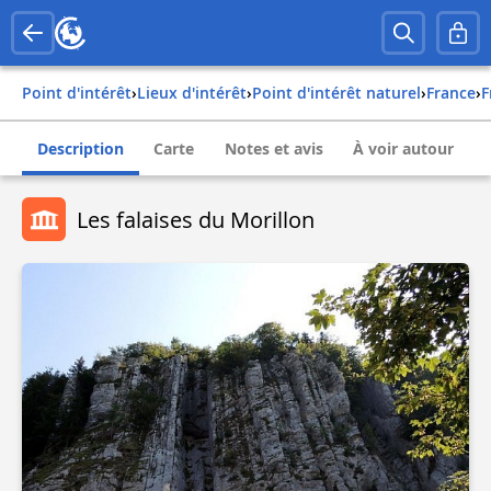
Point d'intérêt
›
Lieux d'intérêt
›
Point d'intérêt naturel
›
france
›
Description
Carte
Notes et avis
À voir autour
Les falaises du Morillon