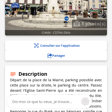
1 photo(s)
Crédit : CDT64-Ziklo
Consulter sur l'application
Partager
Description
Départ de la place de la Mairie, parking possible avec
cette place sur la droite, le parking du centre. Passez
devant l'Eglise Saint-Pierre qui a été reconstruite en
1892 après qu’une crue a emporté l’ancienne du XVe.
À l’intérieur, on peut observer un magnifique bénitier
Dis-moi ce que tu veux, je trouve...
orné d’une sirène, d’un centaure et de poissons.
Remonter la rue du Bialé, qui en béarnais, signifie rue