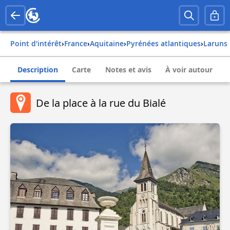
Point d'intérêt
›
france
›
aquitaine
›
pyrénées atlantiques
›
laruns
Description
Carte
Notes et avis
À voir autour
De la place à la rue du Bialé