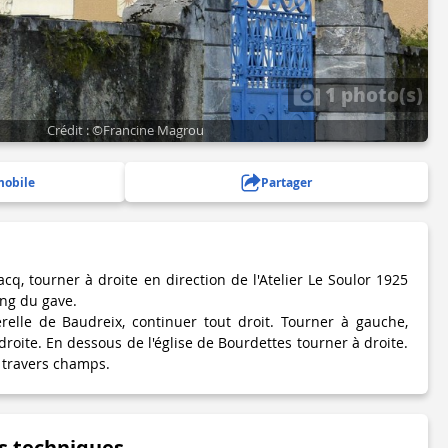
1 photo(s)
Crédit : ©Francine Magrou
mobile
Partager
cq, tourner à droite en direction de l'Atelier Le Soulor 1925
ong du gave.
relle de Baudreix, continuer tout droit. Tourner à gauche,
droite. En dessous de l'église de Bourdettes tourner à droite.
à travers champs.
s techniques