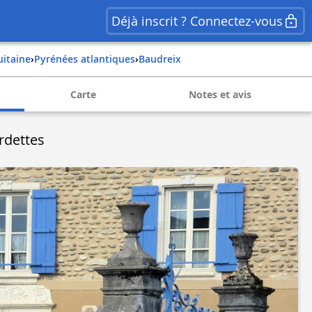
Déjà inscrit ? Connectez-vous
uitaine
›
pyrénées atlantiques
›
baudreix
Carte
Notes et avis
rdettes