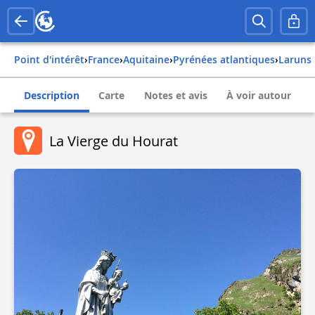
Point d'intérêt
›
france
›
aquitaine
›
pyrénées atlantiques
›
laruns
Description
Carte
Notes et avis
À voir autour
La Vierge du Hourat