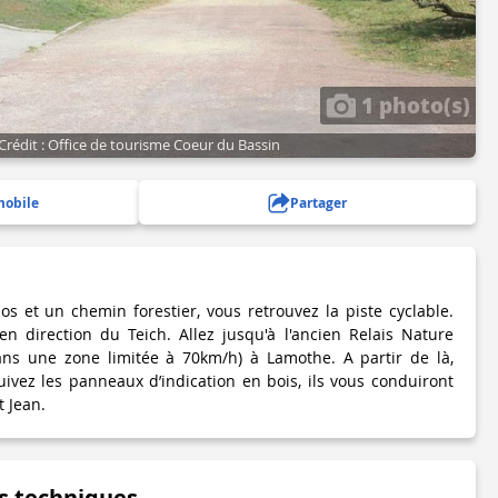
1 photo(s)
Crédit : Office de tourisme Coeur du Bassin
mobile
Partager
os et un chemin forestier, vous retrouvez la piste cyclable.
en direction du Teich. Allez jusqu'à l'ancien Relais Nature
dans une zone limitée à 70km/h) à Lamothe. A partir de là,
uivez les panneaux d’indication en bois, ils vous conduiront
t Jean.
s techniques