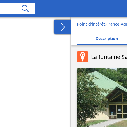
Point d'intérêt
›
france
›
aq
Description
La fontaine Sa