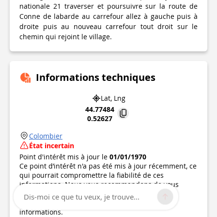
nationale 21 traverser et poursuivre sur la route de
Conne de labarde au carrefour allez à gauche puis à
droite puis au nouveau carrefour tout droit sur le
chemin qui rejoint le village.
Informations techniques
Lat, Lng
44.77484
0.52627
Colombier
État incertain
Point d'intérêt mis à jour le
01/01/1970
Ce point d’intérêt n'a pas été mis à jour récemment, ce
qui pourrait compromettre la fiabilité de ces
informations. Nous vous recommandons de vous
renseigner et de prendre toutes les précautions
Dis-moi ce que tu veux, je trouve...
nécessaires. Si vous en êtes l'auteur, vérifiez vos
informations.