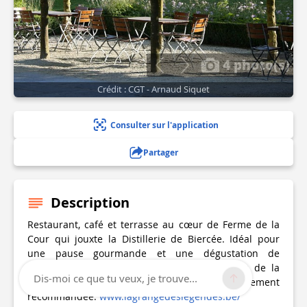
4 photo(s)
Crédit : CGT - Arnaud Siquet
Consulter sur l'application
Partager
Description
Restaurant, café et terrasse au cœur de Ferme de la
Cour qui jouxte la Distillerie de Biercée. Idéal pour
une pause gourmande et une dégustation de
spiritueux dans un site remarquable le long de la
Dis-moi ce que tu veux, je trouve...
Route Napoléon. La visite de la distillerie est vivement
recommandée.
www.lagrangedeslegendes.be/