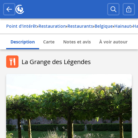
Point d'intérêt
›
Restauration
›
Restaurants
›
belgique
›
hainaut
›
Description
Carte
Notes et avis
À voir autour
La Grange des Légendes