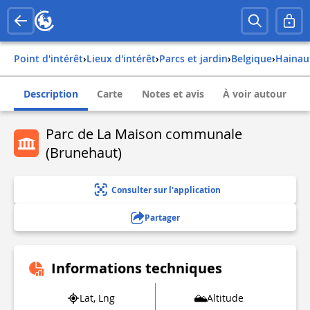
Point d'intérêt
›
Lieux d'intérêt
›
Parcs et jardin
›
belgique
›
hainau
Description
Carte
Notes et avis
À voir autour
Parc de La Maison communale
(Brunehaut)
Consulter sur l'application
Partager
Informations techniques
Lat, Lng
Altitude