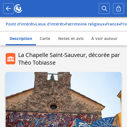
Point d'intérêt
›
Lieux d'intérêt
›
Patrimoine religieux
›
france
›
pr
Description
Carte
Notes et avis
À voir autour
La Chapelle Saint-Sauveur, décorée par
Théo Tobiasse