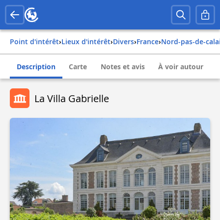
Point d'intérêt
›
Lieux d'intérêt
›
Divers
›
france
›
nord-pas-de-cala
Description
Carte
Notes et avis
À voir autour
La Villa Gabrielle