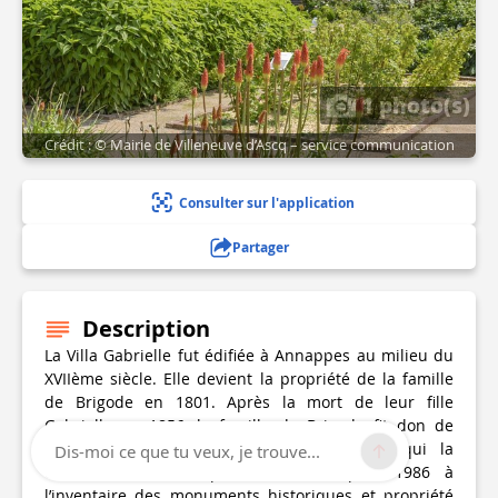
1 photo(s)
Crédit : © Mairie de Villeneuve d’Ascq – service communication
Consulter sur l'application
Partager
Description
La Villa Gabrielle fut édifiée à Annappes au milieu du
XVIIème siècle. Elle devient la propriété de la famille
de Brigode en 1801. Après la mort de leur fille
Gabrielle en 1856, la famille de Brigode fit don de
cette demeure aux sœurs de la Charité qui la
Dis-moi ce que tu veux, je trouve...
convertirent en hospice. Inscrite depuis 1986 à
l’inventaire des monuments historiques et propriété