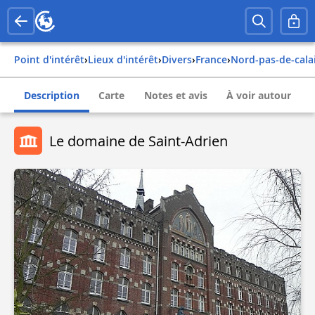
Point d'intérêt
›
Lieux d'intérêt
›
Divers
›
france
›
nord-pas-de-cala
Description
Carte
Notes et avis
À voir autour
Le domaine de Saint-Adrien