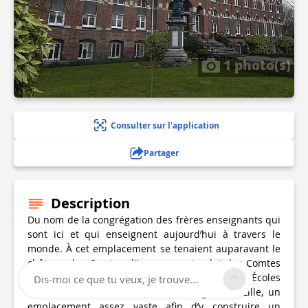
1 photo(s)
Consulter sur l'application
Partager
Description
Du nom de la congrégation des frères enseignants qui
sont ici et qui enseignent aujourd’hui à travers le
monde. À cet emplacement se tenaient auparavant le
château des Comtes d’Annappes et celui des Comtes
de Flandres. Après 1870, les Frères des Écoles
Dis-moi ce que tu veux, je trouve...
chrétiennes cherchèrent, dans la région de Lille, un
emplacement assez vaste afin d’y construire un