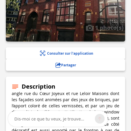
1 photo(s)
Consulter sur l'application
Partager
Description
angle rue du Cœur Joyeux et rue Leloir Maisons dont
les façades sont animées par des jeux de briques, par
l’apport coloré de celles vernissées, et par un jeu de
dissymétrie des éléments. L'utilisation du bow-window
et surtout du large perron creusé dans la façade, sont
Dis-moi ce que tu veux, je trouve...
des grandes caractéristiques de l'Art Déco. Le côté
décoratif est aussi apporté par le fronton à pas de