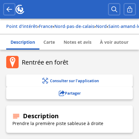
Point d'intérêt
›
france
›
nord-pas-de-calais
›
nord
›
saint-amand-
Description
Carte
Notes et avis
À voir autour
Rentrée en forêt
Consulter sur l'application
Partager
Description
Prendre la première piste sableuse à droite