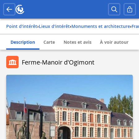
Point d'intérêt
›
Lieux d'intérêt
›
Monuments et architecture
›
fr
Description
Carte
Notes et avis
À voir autour
Ferme-Manoir d'Ogimont