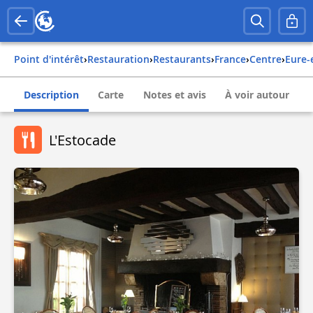
Point d'intérêt
›
Restauration
›
Restaurants
›
france
›
centre
›
eure-
Description
Carte
Notes et avis
À voir autour
L'Estocade