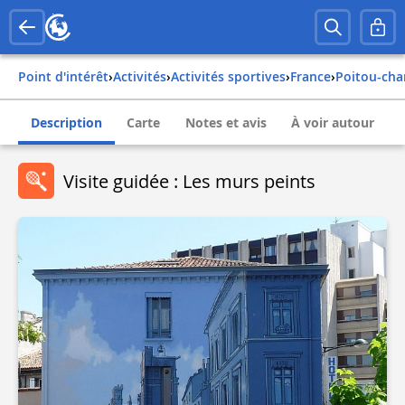
Point d'intérêt
›
Activités
›
Activités sportives
›
france
›
poitou-ch
Description
Carte
Notes et avis
À voir autour
Visite guidée : Les murs peints