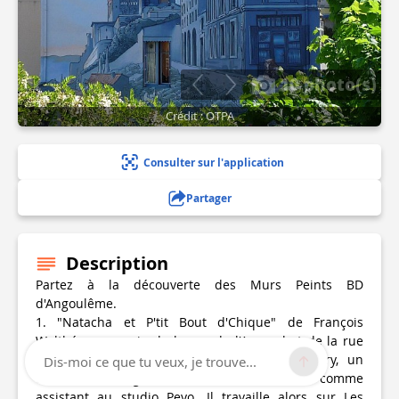
10 photo(s)
Crédit : OTPA
Consulter sur l'application
Partager
Description
Partez à la découverte des Murs Peints BD
d'Angoulême.
1. "Natacha et P'tit Bout d'Chique" de François
Walthéry - au coin de la rue de l'Arsenal et de la rue
Hergé. Ce mur peint est l’œuvre de Walthéry, un
Dis-moi ce que tu veux, je trouve...
dessinateur belge. Il commence sa carrière comme
assistant au studio Peyo. Il travaille alors sur Les