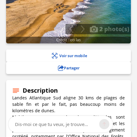
2 photo(s)
Crédit : oti las
Voir sur mobile
Partager
Description
Landes Atlantique Sud aligne 30 kms de plages de
sable fin et par le fait, pas beaucoup moins de
kilomètres de dunes.
Mobiles par essence, les dunes littorales sont
naturellement façonnées par le sable, le vent et les
Dis-moi ce que tu veux, je trouve...
plantes. Le cordon dunaire est aujourd'hui largement
protégé, notamment par l'Office National des Forêts.