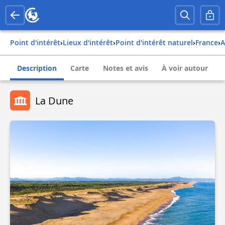
Point d'intérêt
›
Lieux d'intérêt
›
Point d'intérêt naturel
›
france
›
Description
Carte
Notes et avis
À voir autour
La Dune