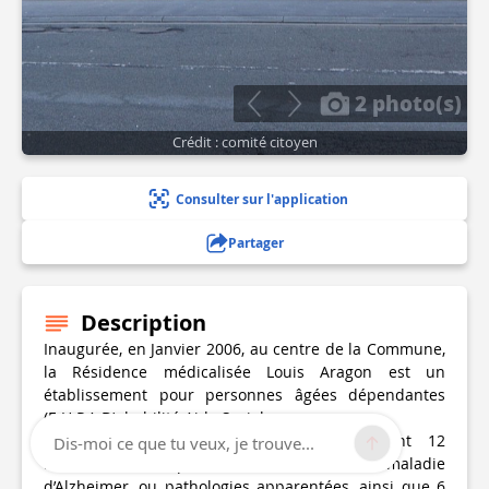
2 photo(s)
Crédit : comité citoyen
Consulter sur l'application
Partager
Description
Inaugurée, en Janvier 2006, au centre de la Commune,
la Résidence médicalisée Louis Aragon est un
établissement pour personnes âgées dépendantes
(E.H.P.A.D), habilité Aide Sociale.
La Résidence comporte 69 chambres dont 12
Dis-moi ce que tu veux, je trouve...
réservées à des personnes atteintes de la maladie
d’Alzheimer, ou pathologies apparentées, ainsi que 6