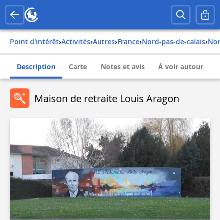
Point d'intérêt
›
Activités
›
Autres
›
france
›
nord-pas-de-calais
›
no
Description
Carte
Notes et avis
À voir autour
Maison de retraite Louis Aragon