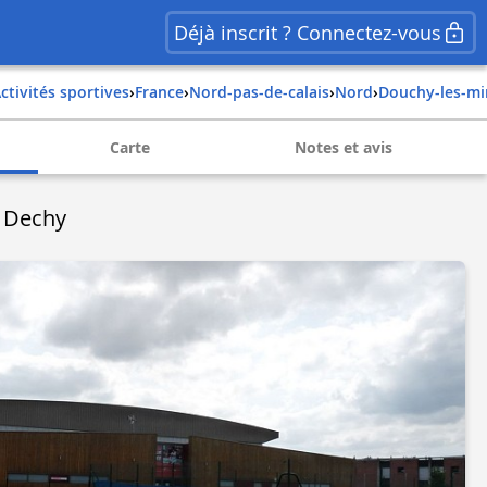
Déjà inscrit ? Connectez-vous
Activités sportives
›
france
›
nord-pas-de-calais
›
nord
›
douchy-les-m
Carte
Notes et avis
e Dechy