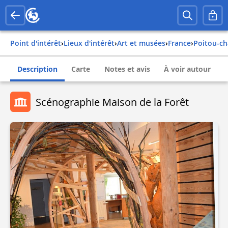
Point d'intérêt
›
Lieux d'intérêt
›
Art et musées
›
france
›
poitou-c
Description
Carte
Notes et avis
À voir autour
Scénographie Maison de la Forêt