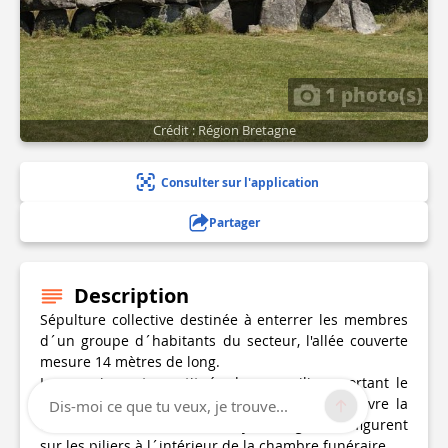
1 photo(s)
Crédit : Région Bretagne
Consulter sur l'application
Partager
Description
Sépulture collective destinée à enterrer les membres
d´un groupe d´habitants du secteur, l'allée couverte
mesure 14 mètres de long.
Les parois sont constitués de gros piliers portant le
plafond composé de cinq dalles dont une couvre la
Dis-moi ce que tu veux, je trouve...
cella. Des ornementations stylisées gravées figurent
sur les piliers à l´intérieur de la chambre funéraire.