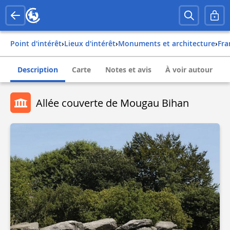
Point d'intérêt
›
Lieux d'intérêt
›
Monuments et architecture
›
fr
Description
Carte
Notes et avis
À voir autour
Allée couverte de Mougau Bihan