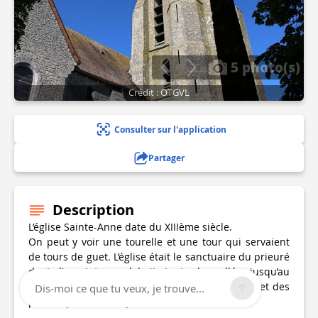
5 photo(s)
Crédit : OTGVL
Consulter sur l'application
Partager
Description
L’église Sainte-Anne date du XIIIème siècle.
On peut y voir une tourelle et une tour qui servaient
de tours de guet. L’église était le sanctuaire du prieuré
dont l’enceinte englobait toute la vallée jusqu’au
Lunain. Elle était aussi le refuge des habitants et des
Dis-moi ce que tu veux, je trouve...
prieurs pendant les périodes troublées.