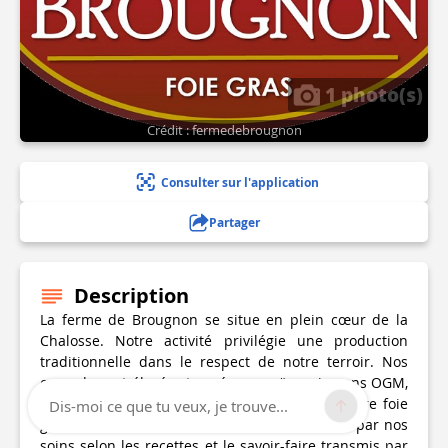
1 photo(s)
Crédit : fermedebrougnon
Consulter sur l'application
Partager
Description
La ferme de Brougnon se situe en plein cœur de la
Chalosse. Notre activité privilégie une production
traditionnelle dans le respect de notre terroir. Nos
canards sont élevés et gavés au maïs grain sans OGM,
produit sur notre ferme. Nos conserves et notre foie
Dis-moi ce que tu veux, je trouve...
gras offrent des saveurs naturelles, cuisinées par nos
soins selon les recettes et le savoir-faire transmis par