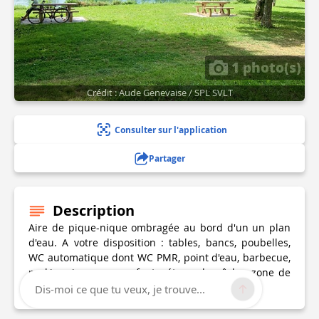
1 photo(s)
Crédit : Aude Genevaise / SPL SVLT
Consulter sur l'application
Partager
Description
Aire de pique-nique ombragée au bord d'un un plan
d'eau. A votre disposition : tables, bancs, poubelles,
WC automatique dont WC PMR, point d'eau, barbecue,
parking, jeux pour enfants, étang de pêche, zone de
baignade surveillée en été.
Dis-moi ce que tu veux, je trouve...