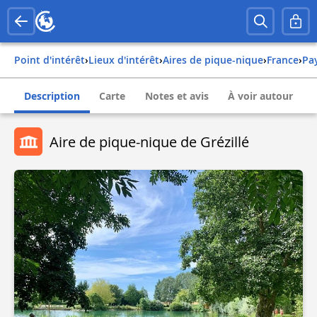
Point d'intérêt
›
Lieux d'intérêt
›
Aires de pique-nique
›
france
›
pa
Description
Carte
Notes et avis
À voir autour
Aire de pique-nique de Grézillé