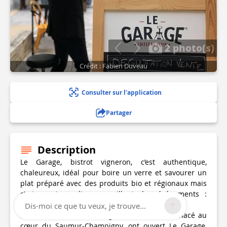
2 photo(s)
Crédit : Fabien Duveau
Consulter sur l'application
Partager
Description
Le Garage, bistrot vigneron, c’est authentique,
chaleureux, idéal pour boire un verre et savourer un
plat préparé avec des produits bio et régionaux mais
c’est aussi un lieu accueillant des événements :
expositions, concerts…
Dis-moi ce que tu veux, je trouve...
Emmanuelle et Fabien, vignerons installé à Chacé au
cœur du Saumur-Champigny, ont ouvert Le Garage,