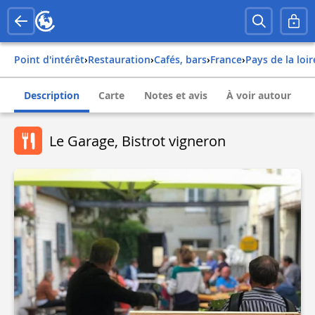
Point d'intérêt
›
Restauration
›
Cafés, bars
›
france
›
pays de la loir
Description
Carte
Notes et avis
À voir autour
Le Garage, Bistrot vigneron