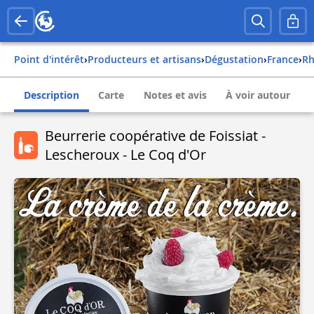
Point d'intérêt
›
Producteurs et artisans
›
Dégustation
›
france
›
r
Description
Carte
Notes et avis
À voir autour
Beurrerie coopérative de Foissiat -
Lescheroux - Le Coq d'Or