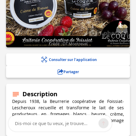
1 photo(s)
Crédit : OT Montrevel
Consulter sur l'application
Partager
Description
Depuis 1938, la Beurrerie coopérative de Foissiat-
Lescheroux recueille et transforme le lait de ses
producteurs en fromages blancs, beurre, crème,
fromages (galet doux, coquibresse, vieux coq, fromage
Dis-moi ce que tu veux, je trouve...
blanc en seau), sous le nom de Coq d'Or.