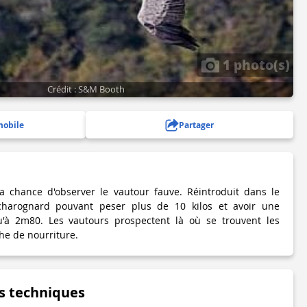
1 photo(s)
Crédit : S&M Booth
mobile
Partager
la chance d'observer le vautour fauve. Réintroduit dans le
charognard pouvant peser plus de 10 kilos et avoir une
u'à 2m80. Les vautours prospectent là où se trouvent les
he de nourriture.
s techniques