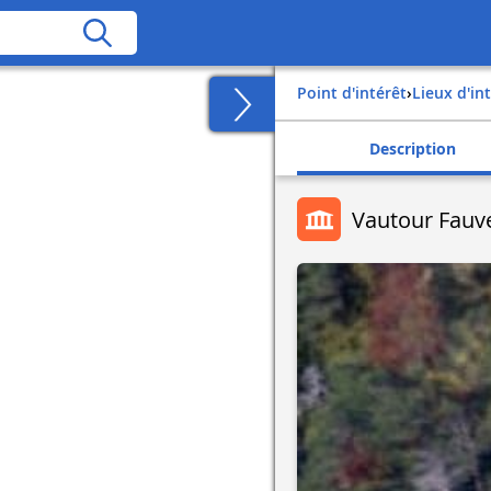
Point d'intérêt
›
Lieux d'in
Description
Vautour Fauv