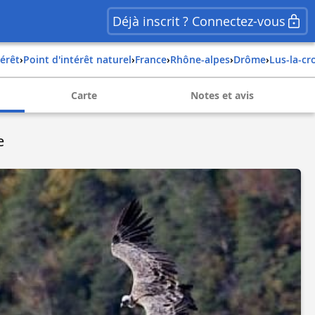
Déjà inscrit ? Connectez-vous
térêt
›
Point d'intérêt naturel
›
france
›
rhône-alpes
›
drôme
›
lus-la-c
Carte
Notes et avis
e