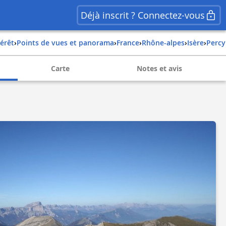
Déjà inscrit ? Connectez-vous
térêt
›
Points de vues et panorama
›
france
›
rhône-alpes
›
isère
›
percy
Carte
Notes et avis