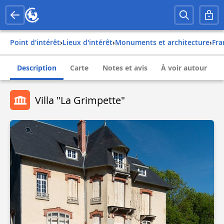
Point d'intérêt
›
Lieux d'intérêt
›
Monuments et architecture
›
fr
Description
Carte
Notes et avis
À voir autour
Villa "La Grimpette"