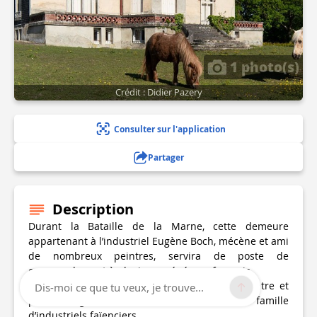
1 photo(s)
Crédit : Didier Pazery
Consulter sur l'application
Partager
Description
Durant la Bataille de la Marne, cette demeure
appartenant à l’industriel Eugène Boch, mécène et ami
de nombreux peintres, servira de poste de
commandement à plusieurs généraux français.
La villa la Grimpette était la demeure du peintre et
Dis-moi ce que tu veux, je trouve...
poète Eugène Boch issu d’une riche famille
d’industriels faïenciers.