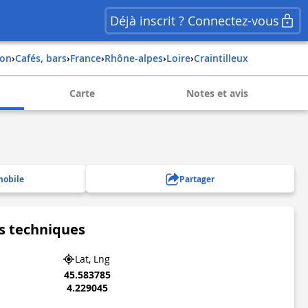
Déjà inscrit ? Connectez-vous
ion
›
Cafés, bars
›
france
›
rhône-alpes
›
loire
›
craintilleux
Carte
Notes et avis
mobile
Partager
s techniques
Lat, Lng
45.583785
4.229045